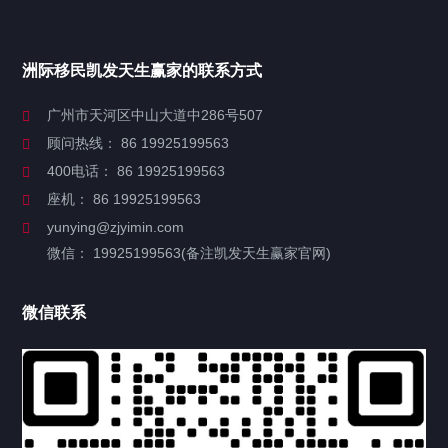
安提瓜移民
洲际移民凯发天生赢家的联系方式
瓦努阿图移民
广州市天河区中山大道中286号507
顾问热线： 86 19925199563
圣基茨移民
400电话： 86 19925199563
格林纳达移民
座机： 86 19925199563
yunying@zjyimin.com
多米尼克移民
微信： 19925199563(备注凯发天生赢家官网)
圣卢西亚移民
微信联系
塞浦路斯移民