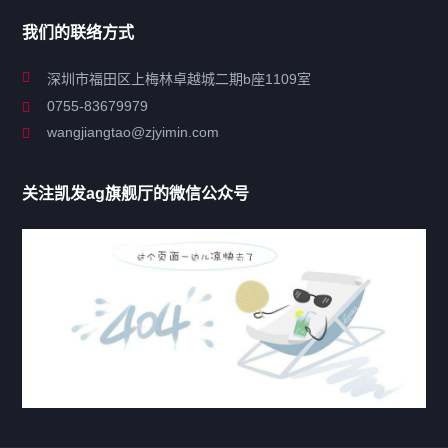
我们的联络方式
关于凯发ag旗舰厅
深圳市福田区上梅林卓越城二期b座1109室
0755-83679979
联系凯发ag旗舰厅
wangjiangtao@zjyimin.com
移民法案
关注凯发ag旗舰厅的微信公众号
移民新闻
移民热点
行业动态
热门标签