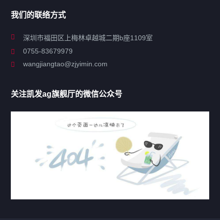
我们的联络方式
关于凯发ag旗舰厅
深圳市福田区上梅林卓越城二期b座1109室
0755-83679979
联系凯发ag旗舰厅
wangjiangtao@zjyimin.com
移民法案
关注凯发ag旗舰厅的微信公众号
移民新闻
移民热点
行业动态
热门标签