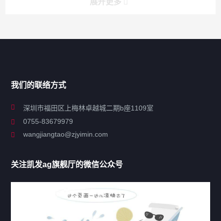
展开更多
搜索
搜索
导航
我们的联络方式
关于凯发ag旗舰厅
深圳市福田区上梅林卓越城二期b座1109室
0755-83679979
联系凯发ag旗舰厅
wangjiangtao@zjyimin.com
移民法案
关注凯发ag旗舰厅的微信公众号
移民新闻
移民热点