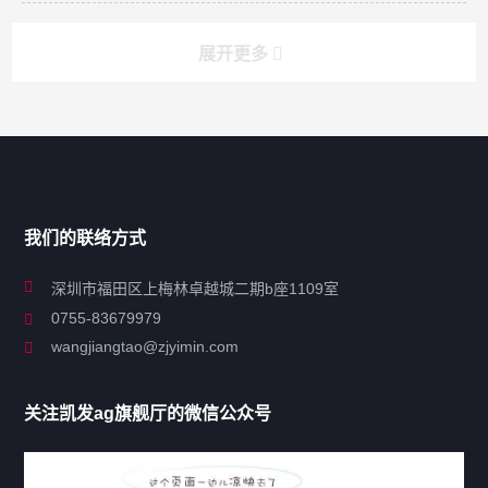
展开更多
搜索
搜索
导航
我们的联络方式
关于凯发ag旗舰厅
深圳市福田区上梅林卓越城二期b座1109室
0755-83679979
联系凯发ag旗舰厅
wangjiangtao@zjyimin.com
移民法案
关注凯发ag旗舰厅的微信公众号
移民新闻