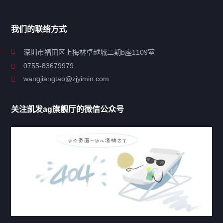
导航
我们的联络方式
关于凯发ag旗舰厅
深圳市福田区上梅林卓越城二期b座1109室
0755-83679979
联系凯发ag旗舰厅
wangjiangtao@zjyimin.com
移民法案
关注凯发ag旗舰厅的微信公众号
移民新闻
移民热点
行业动态