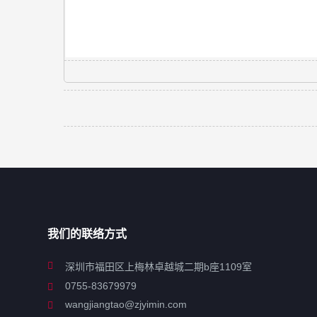
我们的联络方式
深圳市福田区上梅林卓越城二期b座1109室
0755-83679979
wangjiangtao@zjyimin.com