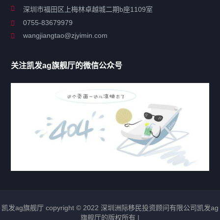
关于凯发ag旗舰厅
深圳市福田区上梅林卓越城二期b座1109室
0755-83679979
联系凯发ag旗舰厅
wangjiangtao@zjyimin.com
移民法案
关注凯发ag旗舰厅的微信公众号
移民新闻
移民热点
行业动态
热门标签
凯发ag旗舰厅 copyright © 2022 深圳洲际移民投资顾问有限公司凯发ag
圣基茨移民
瓦努阿图移民
多米尼克移民
旗舰厅的版权所有 |