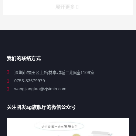
展开更多
搜索
搜索
导航
我们的联络方式
关于凯发ag旗舰厅
深圳市福田区上梅林卓越城二期b座1109室
0755-83679979
联系凯发ag旗舰厅
wangjiangtao@zjyimin.com
移民法案
关注凯发ag旗舰厅的微信公众号
移民新闻
移民热点