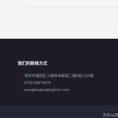
我们的联络方式
深圳市福田区上梅林卓越城二期b座1109室
0755-83679979
wangjiangtao@zjyimin.com
凯发ag旗