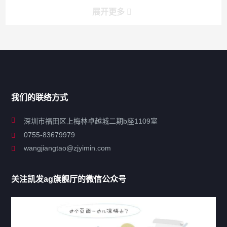
展开更多
搜索
搜索
导航
我们的联络方式
关于凯发ag旗舰厅
深圳市福田区上梅林卓越城二期b座1109室
0755-83679979
联系凯发ag旗舰厅
wangjiangtao@zjyimin.com
移民法案
关注凯发ag旗舰厅的微信公众号
移民新闻
移民热点