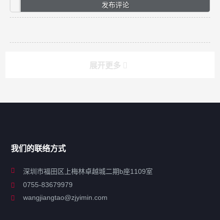
展开更多
搜索
搜索
导航
我们的联络方式
关于凯发ag旗舰厅
深圳市福田区上梅林卓越城二期b座1109室
0755-83679979
联系凯发ag旗舰厅
wangjiangtao@zjyimin.com
移民法案