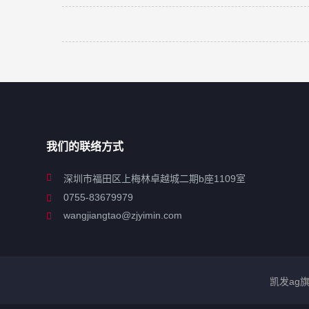
我们的联络方式
深圳市福田区上梅林卓越城二期b座1109室
0755-83679979
wangjiangtao@zjyimin.com
凯发ag旗