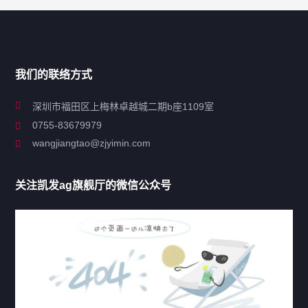
搜索
导航
我们的联络方式
关于凯发ag旗舰厅
深圳市福田区上梅林卓越城二期b座1109室
0755-83679979
联系凯发ag旗舰厅
wangjiangtao@zjyimin.com
移民法案
关注凯发ag旗舰厅的微信公众号
移民新闻
移民热点
行业动态