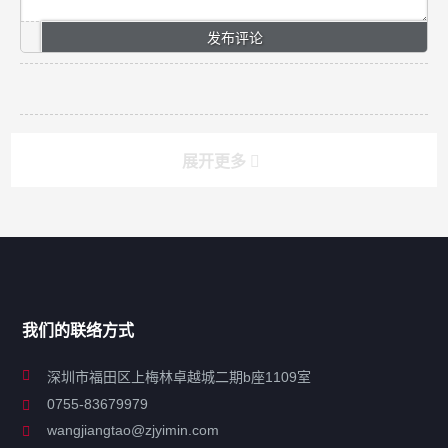
展开更多
搜索
搜索
导航
我们的联络方式
关于凯发ag旗舰厅
深圳市福田区上梅林卓越城二期b座1109室
0755-83679979
联系凯发ag旗舰厅
wangjiangtao@zjyimin.com