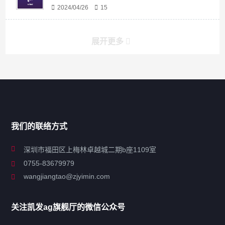
2024/04/26
15
展开更多
搜索
搜索
导航
我们的联络方式
关于凯发ag旗舰厅
深圳市福田区上梅林卓越城二期b座1109室
0755-83679979
联系凯发ag旗舰厅
wangjiangtao@zjyimin.com
移民法案
关注凯发ag旗舰厅的微信公众号
移民新闻