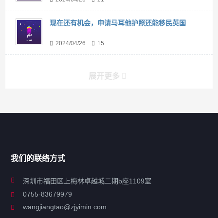
现在还有机会，申请马耳他护照还能移民英国
2024/04/26
15
展开更多
搜索
搜索
导航
我们的联络方式
关于凯发ag旗舰厅
深圳市福田区上梅林卓越城二期b座1109室
0755-83679979
联系凯发ag旗舰厅
wangjiangtao@zjyimin.com