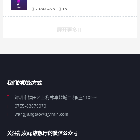
2024/04/26
15
展开更多
搜索
搜索
导航
我们的联络方式
关于凯发ag旗舰厅
深圳市福田区上梅林卓越城二期b座1109室
0755-83679979
联系凯发ag旗舰厅
wangjiangtao@zjyimin.com
移民法案
关注凯发ag旗舰厅的微信公众号