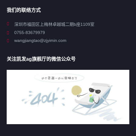
我们的联络方式
关于凯发ag旗舰厅
深圳市福田区上梅林卓越城二期b座1109室
0755-83679979
联系凯发ag旗舰厅
wangjiangtao@zjyimin.com
移民法案
关注凯发ag旗舰厅的微信公众号
移民新闻
移民热点
行业动态
热门标签