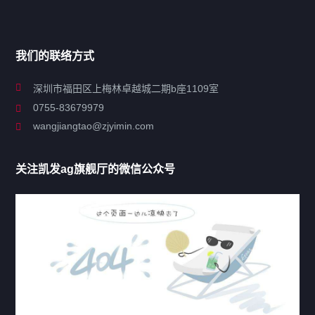
导航
我们的联络方式
关于凯发ag旗舰厅
深圳市福田区上梅林卓越城二期b座1109室
0755-83679979
联系凯发ag旗舰厅
wangjiangtao@zjyimin.com
移民法案
关注凯发ag旗舰厅的微信公众号
移民新闻
移民热点
行业动态