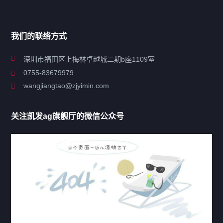
导航
我们的联络方式
关于凯发ag旗舰厅
深圳市福田区上梅林卓越城二期b座1109室
0755-83679979
联系凯发ag旗舰厅
wangjiangtao@zjyimin.com
移民法案
关注凯发ag旗舰厅的微信公众号
移民新闻
移民热点
行业动态