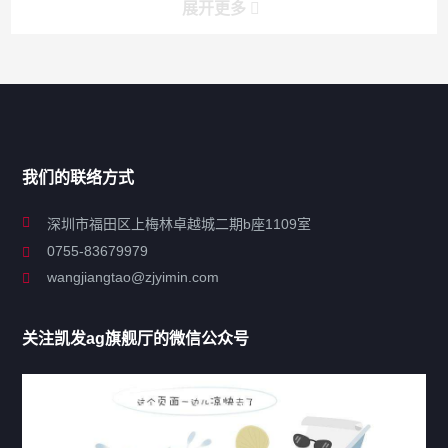
展开更多
搜索
搜索
导航
我们的联络方式
关于凯发ag旗舰厅
深圳市福田区上梅林卓越城二期b座1109室
0755-83679979
联系凯发ag旗舰厅
wangjiangtao@zjyimin.com
移民法案
关注凯发ag旗舰厅的微信公众号
移民新闻
移民热点