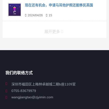
现在还有机会，申请马耳他护照还能移民英国
2024/04/26
15
展开更多
搜索
搜索
导航
我们的联络方式
关于凯发ag旗舰厅
深圳市福田区上梅林卓越城二期b座1109室
0755-83679979
联系凯发ag旗舰厅
wangjiangtao@zjyimin.com
移民法案