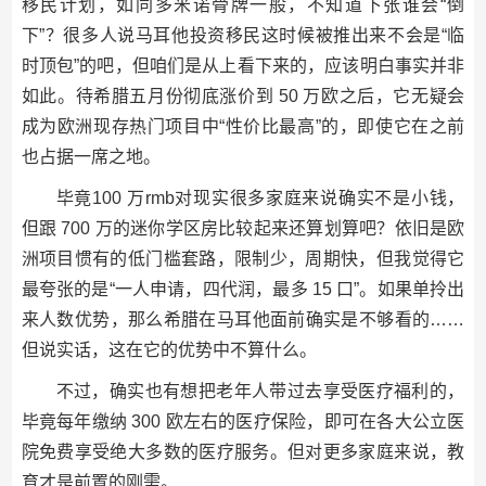
移民计划，如同多米诺骨牌一般，不知道下张谁会“倒
下”？很多人说马耳他投资移民这时候被推出来不会是“临
时顶包”的吧，但咱们是从上看下来的，应该明白事实并非
如此。待希腊五月份彻底涨价到 50 万欧之后，它无疑会
成为欧洲现存热门项目中“性价比最高”的，即使它在之前
也占据一席之地。
毕竟100 万rmb对现实很多家庭来说确实不是小钱，
但跟 700 万的迷你学区房比较起来还算划算吧？依旧是欧
洲项目惯有的低门槛套路，限制少，周期快，但我觉得它
最夸张的是“一人申请，四代润，最多 15 口”。如果单拎出
来人数优势，那么希腊在马耳他面前确实是不够看的……
但说实话，这在它的优势中不算什么。
不过，确实也有想把老年人带过去享受医疗福利的，
毕竟每年缴纳 300 欧左右的医疗保险，即可在各大公立医
院免费享受绝大多数的医疗服务。但对更多家庭来说，教
育才是前置的刚需。