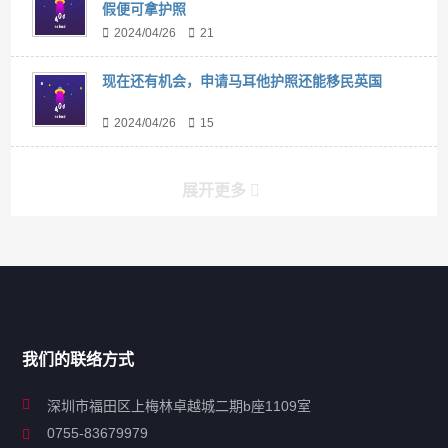
假便可拿护照
2024/04/26
21
现在还有机会，申请马耳他护照还能移民英国
2024/04/26
15
展开更多
搜索
搜索
导航
我们的联络方式
关于凯发ag旗舰厅
深圳市福田区上梅林卓越城二期b座1109室
0755-83679979
联系凯发ag旗舰厅