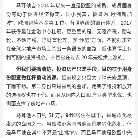
马耳他自 2004 年以来一直是欧盟的成员，成员国身
份有助于促进经济稳定，国小民富，被誉为“欧洲新加
坡”，欧洲避险基金第 1 位。有世界级的银行体系，2017
年获得最佳金融中心桂冠，更重要的是，无遗产税，赠与
税，不动产税，净财富税等。就“炒房”方面，不能强求它
在全球房地产市场上杀出一条很宽的血路，但也算得上有
利可图的投资机会，并且它在过去 20 年是稳步上涨的。
但我们要搞清楚，投资房产只是手段，目的在于用身
份配置做杠杆撬动资源。
提前规划只是为了晴天修屋顶，
下雨不愁。第二身份只是福利的叠加，用完了维持和放弃
的选择权也在于你。而且从国内人口和 产业类型来说，也
侧面支撑了房地产市场。
马耳他人口约 51 万，
94%
居住在城市，是城市化最
发达的岛国之一。虽然欧洲各国普遍面临老龄化危机，但
是马耳他在其中不算最“出挑”的。而且马耳他是欧盟中失