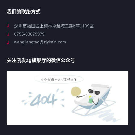
导航
我们的联络方式
关于凯发ag旗舰厅
深圳市福田区上梅林卓越城二期b座1109室
0755-83679979
联系凯发ag旗舰厅
wangjiangtao@zjyimin.com
移民法案
关注凯发ag旗舰厅的微信公众号
移民新闻
移民热点
行业动态
热门标签