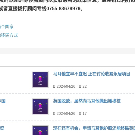
及时联系洲际移民顾问以获取最新的政策信息，避免错过利好
接拨打顾问专线0755-83679979。
两个国家
他移民方式
马耳他宜早不宜迟 正在讨论收紧永居项目
2024/04/26
22
中国
英国脱欧，居然向马耳他抛出橄榄枝
2024/04/26
17
资
现在还有机会，申请马耳他护照还能移民英