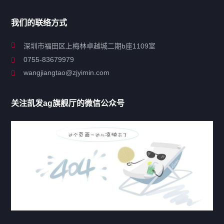
导航
我们的联络方式
关于凯发ag旗舰厅
深圳市福田区上梅林卓越城二期b座1109室
0755-83679979
联系凯发ag旗舰厅
wangjiangtao@zjyimin.com
移民法案
关注凯发ag旗舰厅的微信公众号
移民新闻
移民热点
行业动态
热门标签