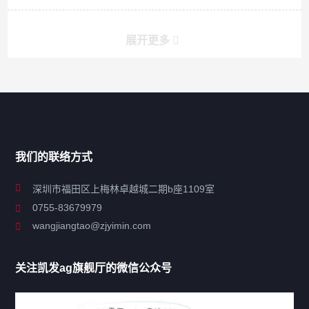
展开更多
搜索
搜索
导航
我们的联络方式
关于凯发ag旗舰厅
深圳市福田区上梅林卓越城二期b座1109室
0755-83679979
联系凯发ag旗舰厅
wangjiangtao@zjyimin.com
移民法案
关注凯发ag旗舰厅的微信公众号
移民新闻