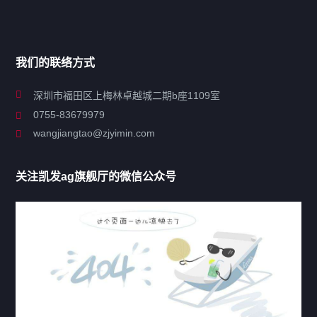
搜索
导航
我们的联络方式
关于凯发ag旗舰厅
深圳市福田区上梅林卓越城二期b座1109室
0755-83679979
联系凯发ag旗舰厅
wangjiangtao@zjyimin.com
移民法案
关注凯发ag旗舰厅的微信公众号
移民新闻
移民热点
行业动态