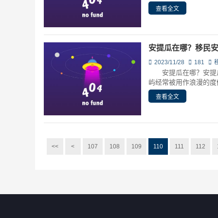
查看全文
安提瓜在哪？移民
2023/11/28
181
安提瓜在哪？安提瓜
屿经常被用作浪漫的度假
查看全文
<<
<
107
108
109
110
111
112