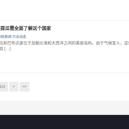
安提瓜需全面了解这个国家
移民新闻
行业动态
和巴布达是位于加勒比海和大西洋之间的美丽岛屿。由于气候宜人，这
 […]
113
>
>>