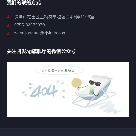
我们的联络方式
关于凯发ag旗舰厅
深圳市福田区上梅林卓越城二期b座1109室
0755-83679979
联系凯发ag旗舰厅
wangjiangtao@zjyimin.com
移民法案
关注凯发ag旗舰厅的微信公众号
移民新闻
移民热点
行业动态
热门标签