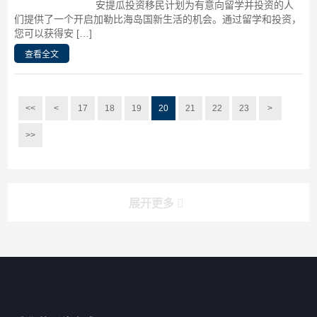
安提瓜投资移民计划为有意向留学并投资的人
们提供了一个开启加勒比海岛国新生活的机会。通过留学和投资，
您可以获得安 […]
查看全文
<<
<
17
18
19
20
21
22
23
>
>>
展开更多
搜索
搜索
导航