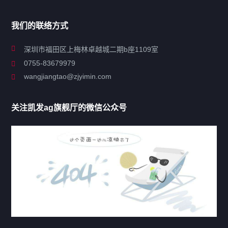
导航
我们的联络方式
关于凯发ag旗舰厅
深圳市福田区上梅林卓越城二期b座1109室
0755-83679979
联系凯发ag旗舰厅
wangjiangtao@zjyimin.com
移民法案
关注凯发ag旗舰厅的微信公众号
移民新闻
移民热点
行业动态