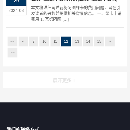
29
本文将详细阐述瓦努阿图绿卡的费用问题，旨在引
2024-03
发读者的兴趣并提供相关背景信息。 一、绿卡申请
费用 1. 瓦努阿图 […]
<<
<
9
10
11
12
13
14
15
>
>>
展开更多
搜索
搜索
导航
我们的联络方式