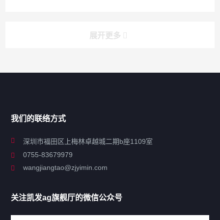
展开更多
搜索
搜索
导航
我们的联络方式
关于凯发ag旗舰厅
深圳市福田区上梅林卓越城二期b座1109室
0755-83679979
联系凯发ag旗舰厅
wangjiangtao@zjyimin.com
移民法案
关注凯发ag旗舰厅的微信公众号
移民新闻