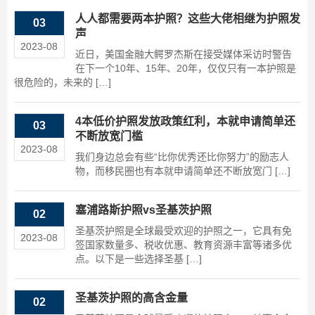
人人都需要两本护照？这些大佬相继为护照发
03
声
2023-08
近日，美国金融大鳄罗杰斯在接受媒体采访时警告
在下一个10年、15年、20年，仅仅只有一本护照是
很危险的，未来的 […]
4本低价护照发放政策红利，本就申请简单还
03
不断放宽门槛
2023-08
我们身边总会有些“比你优秀还比你努力”的励志人
物，而移民圈也有本就申请简单还不断放宽门 […]
塞浦路斯护照vs圣基茨护照
02
圣基茨护照是全球最受欢迎的护照之一，它具有免
2023-08
签国家数量多、税收优惠、教育资源丰富等诸多优
点。以下是一些选择圣基 […]
圣基茨护照的高含金量
02