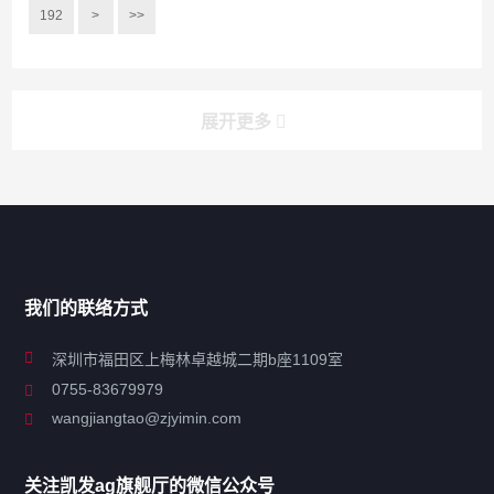
192
>
>>
展开更多
搜索
搜索
导航
我们的联络方式
关于凯发ag旗舰厅
深圳市福田区上梅林卓越城二期b座1109室
0755-83679979
联系凯发ag旗舰厅
wangjiangtao@zjyimin.com
移民法案
关注凯发ag旗舰厅的微信公众号