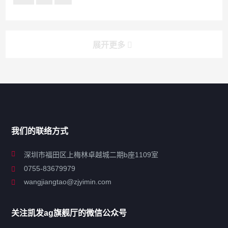
展开更多
搜索
搜索
导航
我们的联络方式
关于凯发ag旗舰厅
深圳市福田区上梅林卓越城二期b座1109室
0755-83679979
联系凯发ag旗舰厅
wangjiangtao@zjyimin.com
移民法案
关注凯发ag旗舰厅的微信公众号
移民新闻