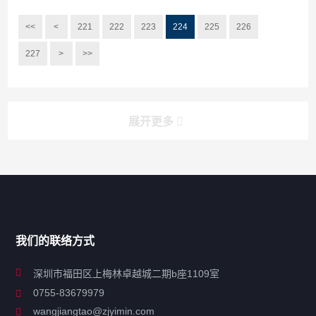
<<
<
221
222
223
224
225
226
227
>
>>
展开更多
搜索
搜索
导航
我们的联络方式
关于凯发ag旗舰厅
深圳市福田区上梅林卓越城二期b座1109室
0755-83679979
联系凯发ag旗舰厅
wangjiangtao@zjyimin.com