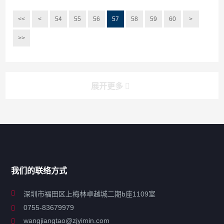
<<
<
54
55
56
57
58
59
60
>
>>
展开更多
搜索
搜索
导航
我们的联络方式
关于凯发ag旗舰厅
深圳市福田区上梅林卓越城二期b座1109室
0755-83679979
联系凯发ag旗舰厅
wangjiangtao@zjyimin.com