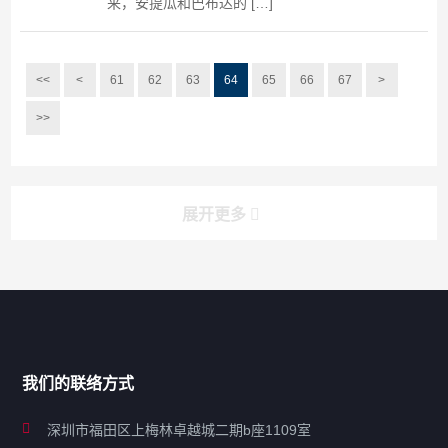
来，安提瓜和巴布达的 […]
<<
<
61
62
63
64
65
66
67
>
>>
展开更多
搜索
搜索
导航
我们的联络方式
关于凯发ag旗舰厅
深圳市福田区上梅林卓越城二期b座1109室