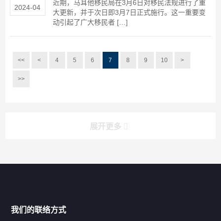
近期，马耳他移民局在3月6日对移民法规进行了重
2024-04
大更新，并于次日即3月7日正式施行。这一重要变
动引起了广大移民者 […]
<<
<
4
5
6
7
8
9
10
>
>>
展开更多
搜索
搜索
导航
我们的联络方式