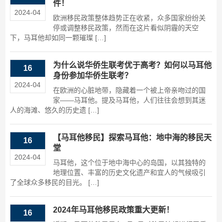
件！
2024-04
欧洲移民政策整体趋势正在收紧，众多国家纷纷关
停或调整移民政策，然而在这片看似阴霾的天空
下，马耳他却如同一颗璀璨 […]
为什么说华侨生联考优于高考？如何以马耳他
16
身份参加华侨生联考？
2024-04
在欧洲的心脏地带，隐藏着一个被上帝亲吻过的国
家——马耳他。提及马耳他，人们往往会想到其迷
人的海滩、悠久的历史遗 […]
【马耳他移民】探索马耳他：地中海的移民天
16
堂
2024-04
马耳他，这个位于地中海中心的岛国，以其独特的
地理位置、丰富的历史文化遗产和宜人的气候吸引
了全球众多移民的目光。 […]
2024年马耳他移民政策重大更新！
16