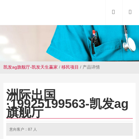
凯发ag旗舰厅-凯发天生赢家
/
移民项目
/
产品详情
洲际出国
·19925199563-凯发ag
旗舰厅
意向客户：87 人