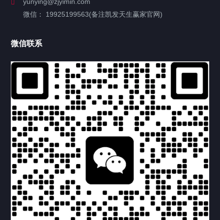
yunying@zjyimin.com
多米尼克移民
微信： 19925199563(备注凯发天生赢家官网)
圣卢西亚移民
微信联系
塞浦路斯移民
移民政策
花几十万办的护照，移民局凯发天生赢家官网真能查到
吗？
2026-06-08
6775
移民那些小岛国，到底图个啥？聊聊真实前景
2026-06-08
676