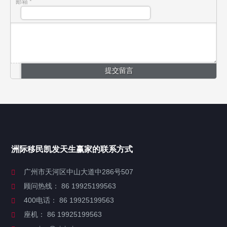
邮箱 *
移民项目
安提瓜移民
洲际移民凯发天生赢家的联系方式
瓦努阿图移民
广州市天河区中山大道中286号507
顾问热线： 86 19925199563
圣基茨移民
400电话： 86 19925199563
格林纳达移民
座机： 86 19925199563