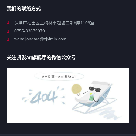
我们的联络方式
关于凯发ag旗舰厅
深圳市福田区上梅林卓越城二期b座1109室
0755-83679979
联系凯发ag旗舰厅
wangjiangtao@zjyimin.com
移民法案
关注凯发ag旗舰厅的微信公众号
移民新闻
移民热点
行业动态
热门标签