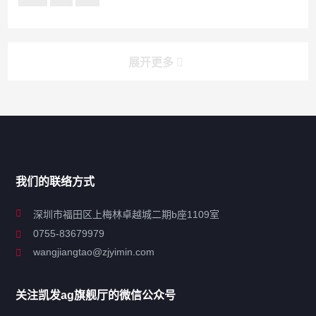
展开更多
搜索
搜索
导航
我们的联络方式
关于凯发ag旗舰厅
深圳市福田区上梅林卓越城二期b座1109室
0755-83679979
联系凯发ag旗舰厅
wangjiangtao@zjyimin.com
移民法案
关注凯发ag旗舰厅的微信公众号
移民新闻